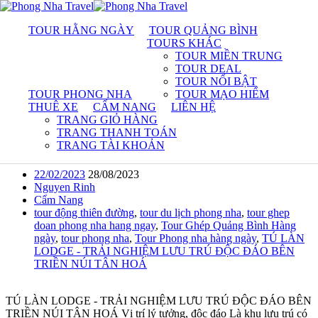
Thẻ: tour động thiên đường
TOUR HẰNG NGÀY
TOUR QUẢNG BÌNH
TOURS KHÁC
TOUR MIỀN TRUNG
Home
TOUR DEAL
Bài viết được gắn thẻ “tour động thiên đường”
TOUR NỔI BẬT
TOUR PHONG NHA
TOUR MẠO HIỂM
TÚ LÀN LODGE – TRẢI NGHIỆM LƯU
THUÊ XE
CẨM NANG
LIÊN HỆ
TRANG GIỎ HÀNG
TRÚ ĐỘC ĐÁO BÊN TRIỀN NÚI TÂN
TRANG THANH TOÁN
HOÁ
TRANG TÀI KHOẢN
22/02/2023
28/08/2023
Nguyen Rinh
Cẩm Nang
tour động thiên đường
,
tour du lịch phong nha
,
tour ghep
doan phong nha hang ngay
,
Tour Ghép Quảng Bình Hàng
ngày
,
tour phong nha
,
Tour Phong nha hàng ngày
,
TÚ LÀN
LODGE - TRẢI NGHIỆM LƯU TRÚ ĐỘC ĐÁO BÊN
TRIỀN NÚI TÂN HOÁ
TÚ LÀN LODGE - TRẢI NGHIỆM LƯU TRÚ ĐỘC ĐÁO BÊN
TRIỀN NÚI TÂN HOÁ Vị trí lý tưởng, độc đáo Là khu lưu trú có