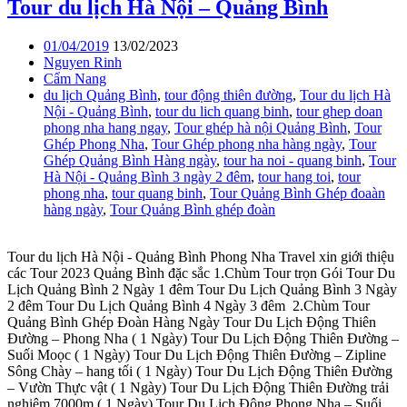
Tour du lịch Hà Nội – Quảng Bình
01/04/2019
13/02/2023
Nguyen Rinh
Cẩm Nang
du lịch Quảng Bình
,
tour động thiên đường
,
Tour du lịch Hà
Nội - Quảng Bình
,
tour du lich quang binh
,
tour ghep doan
phong nha hang ngay
,
Tour ghép hà nội Quảng Bình
,
Tour
Ghép Phong Nha
,
Tour Ghép phong nha hàng ngày
,
Tour
Ghép Quảng Bình Hàng ngày
,
tour ha noi - quang binh
,
Tour
Hà Nội - Quảng Bình 3 ngày 2 đêm
,
tour hang toi
,
tour
phong nha
,
tour quang binh
,
Tour Quảng Bình Ghép đoaàn
hàng ngày
,
Tour Quảng Bình ghép đoàn
Tour du lịch Hà Nội - Quảng Bình Phong Nha Travel xin giới thiệu
các Tour 2023 Quảng Bình đặc sắc 1.Chùm Tour trọn Gói Tour Du
Lịch Quảng Bình 2 Ngày 1 đêm Tour Du Lịch Quảng Bình 3 Ngày
2 đêm Tour Du Lịch Quảng Bình 4 Ngày 3 đêm 2.Chùm Tour
Quảng Bình Ghép Đoàn Hàng Ngày Tour Du Lịch Động Thiên
Đường – Phong Nha ( 1 Ngày) Tour Du Lịch Động Thiên Đường –
Suối Moọc ( 1 Ngày) Tour Du Lịch Động Thiên Đường – Zipline
Sông Chày – hang tối ( 1 Ngày) Tour Du Lịch Động Thiên Đường
– Vườn Thực vật ( 1 Ngày) Tour Du Lịch Động Thiên Đường trải
nghiệm 7000m ( 1 Ngày) Tour Du Lịch Động Phong Nha – Suối