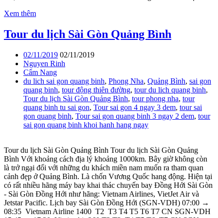
Xem thêm
Tour du lịch Sài Gòn Quảng Bình
02/11/2019
02/11/2019
Nguyen Rinh
Cẩm Nang
du lich sai gon quang binh
,
Phong Nha
,
Quảng Bình
,
sai gon
quang binh
,
tour động thiên đường
,
tour du lich quang binh
,
Tour du lịch Sài Gòn Quảng Bình
,
tour phong nha
,
tour
quang binh tu sai gon
,
Tour sai gon 4 ngay 3 dem
,
tour sai
gon quang binh
,
Tour sai gon quang binh 3 ngay 2 dem
,
tour
sai gon quang binh khoi hanh hang ngay
Tour du lịch Sài Gòn Quảng Bình Tour du lịch Sài Gòn Quảng
Bình Với khoảng cách địa lý khoảng 1000km. Bây giờ không còn
là trở ngại đối với những du khách miền nam muốn ra tham quan
cảnh đẹp ở Quảng Bình. Là chốn Vương Quốc hang động. Hiện tại
có rất nhiều hãng máy bay khai thác chuyến bay Đồng Hới Sài Gòn
- Sài Gòn Đồng Hới như hãng: Vietnam Airlines, VietJet Air và
Jetstar Pacific. Lịch bay Sài Gòn Đồng Hới (SGN-VDH) 07:00 →
08:35 Vietnam Airline 1400 T2 T3 T4 T5 T6 T7 CN SGN-VDH