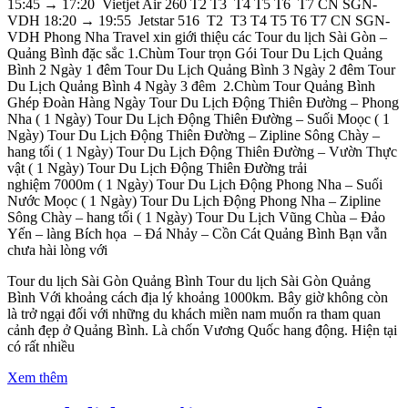
15:45 → 17:20 Vietjet Air 260 T2 T3 T4 T5 T6 T7 CN SGN-
VDH 18:20 → 19:55 Jetstar 516 T2 T3 T4 T5 T6 T7 CN SGN-
VDH Phong Nha Travel xin giới thiệu các Tour du lịch Sài Gòn –
Quảng Bình đặc sắc 1.Chùm Tour trọn Gói Tour Du Lịch Quảng
Bình 2 Ngày 1 đêm Tour Du Lịch Quảng Bình 3 Ngày 2 đêm Tour
Du Lịch Quảng Bình 4 Ngày 3 đêm 2.Chùm Tour Quảng Bình
Ghép Đoàn Hàng Ngày Tour Du Lịch Động Thiên Đường – Phong
Nha ( 1 Ngày) Tour Du Lịch Động Thiên Đường – Suối Moọc ( 1
Ngày) Tour Du Lịch Động Thiên Đường – Zipline Sông Chày –
hang tối ( 1 Ngày) Tour Du Lịch Động Thiên Đường – Vườn Thực
vật ( 1 Ngày) Tour Du Lịch Động Thiên Đường trải
nghiệm 7000m ( 1 Ngày) Tour Du Lịch Động Phong Nha – Suối
Nước Moọc ( 1 Ngày) Tour Du Lịch Động Phong Nha – Zipline
Sông Chày – hang tối ( 1 Ngày) Tour Du Lịch Vũng Chùa – Đảo
Yến – làng Bích họa – Đá Nhảy – Cồn Cát Quảng Bình Bạn vẫn
chưa hài lòng với
Tour du lịch Sài Gòn Quảng Bình Tour du lịch Sài Gòn Quảng
Bình Với khoảng cách địa lý khoảng 1000km. Bây giờ không còn
là trở ngại đối với những du khách miền nam muốn ra tham quan
cảnh đẹp ở Quảng Bình. Là chốn Vương Quốc hang động. Hiện tại
có rất nhiều
Xem thêm