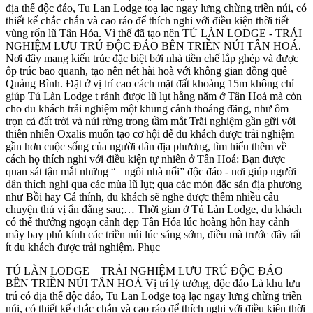
địa thế độc đáo, Tu Lan Lodge toạ lạc ngay lưng chừng triền núi, có
thiết kế chắc chắn và cao ráo để thích nghi với điều kiện thời tiết
vùng rốn lũ Tân Hóa. Vì thế đã tạo nên TÚ LÀN LODGE - TRẢI
NGHIỆM LƯU TRÚ ĐỘC ĐÁO BÊN TRIỀN NÚI TÂN HOÁ.
Nơi đây mang kiến trúc đặc biệt bởi nhà tiền chế lắp ghép và được
ốp trúc bao quanh, tạo nên nét hài hoà với không gian đồng quê
Quảng Bình. Đặt ở vị trí cao cách mặt đất khoảng 15m không chỉ
giúp Tú Làn Lodge t ránh được lũ lụt hằng năm ở Tân Hoá mà còn
cho du khách trải nghiệm một khung cảnh thoáng đãng, như ôm
trọn cả đất trời và núi rừng trong tầm mắt Trãi nghiệm gần gữi với
thiên nhiên Oxalis muốn tạo cơ hội để du khách được trải nghiệm
gần hơn cuộc sống của người dân địa phương, tìm hiểu thêm về
cách họ thích nghi với điều kiện tự nhiên ở Tân Hoá: Bạn được
quan sát tận mắt những “ ngôi nhà nổi” độc đáo - nơi giúp người
dân thích nghi qua các mùa lũ lụt; qua các món đặc sản địa phương
như Bồi hay Cá thính, du khách sẽ nghe được thêm nhiều câu
chuyện thú vị ẩn đằng sau;… Thời gian ở Tú Làn Lodge, du khách
có thể thưởng ngoạn cảnh đẹp Tân Hóa lúc hoàng hôn hay cảnh
mây bay phủ kính các triền núi lúc sáng sớm, điều mà trước đây rất
ít du khách được trải nghiệm. Phục
TÚ LÀN LODGE – TRẢI NGHIỆM LƯU TRÚ ĐỘC ĐÁO
BÊN TRIỀN NÚI TÂN HOÁ Vị trí lý tưởng, độc đáo Là khu lưu
trú có địa thế độc đáo, Tu Lan Lodge toạ lạc ngay lưng chừng triền
núi, có thiết kế chắc chắn và cao ráo để thích nghi với điều kiện thời