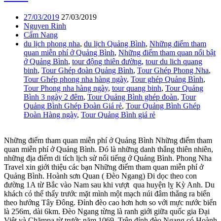
27/03/2019
27/03/2019
Nguyen Rinh
Cẩm Nang
du lịch phong nha
,
du lịch Quảng Bình
,
Những điểm tham
quan miễn phí ở Quảng Bình
,
Những điểm tham quan nổi bật
ở Quảng Bình
,
tour động thiên đường
,
tour du lich quang
binh
,
Tour Ghép đoàn Quảng Bình
,
Tour Ghép Phong Nha
,
Tour Ghép phong nha hàng ngày
,
Tour ghép Quảng Bình
,
Tour Phong nha hàng ngày
,
tour quang binh
,
Tour Quảng
Bình 3 ngày 2 đêm
,
Tour Quảng Bình ghép đoàn
,
Tour
Quảng Bình Ghép Đoàn Giá rẻ
,
Tour Quảng Bình Ghép
Đoàn Hàng ngày
,
Tour Quảng Bình giá rẻ
Những điểm tham quan miễn phí ở Quảng Bình Những điểm tham
quan miễn phí ở Quảng Bình. Đó là những danh thắng thiên nhiên,
những địa điểm di tích lịch sử nổi tiếng ở Quảng Bình. Phong Nha
Travel xin giới thiệu các bạn Những điểm tham quan miễn phí ở
Quảng Bình. Hoành sơn Quan ( Đèo Ngang) Đi dọc theo con
đường 1A từ Bắc vào Nam sau khi vượt qua huyện lỵ Kỳ Anh. Du
khách có thể thấy trước mặt mình một mạch núi đâm thẳng ra biển
theo hướng Tây Đông. Đỉnh đèo cao hơn hơn so với mực nước biển
là 256m, dài 6km. Đèo Ngang từng là ranh giới giữa quốc gia Đại
Việt và Chămpa từ trước năm 1069. Trên đỉnh đèo Ngang có Hoành