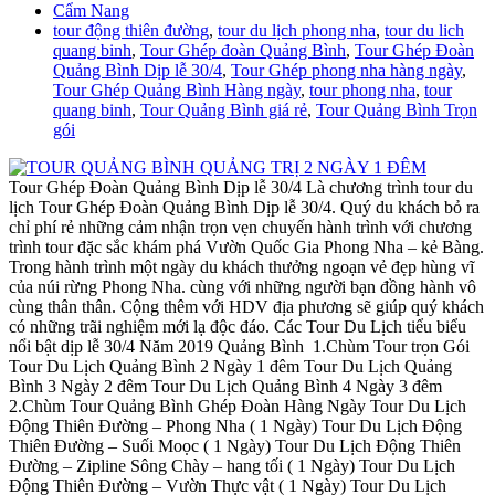
Cẩm Nang
tour động thiên đường
,
tour du lịch phong nha
,
tour du lich
quang binh
,
Tour Ghép đoàn Quảng Bình
,
Tour Ghép Đoàn
Quảng Bình Dịp lễ 30/4
,
Tour Ghép phong nha hàng ngày
,
Tour Ghép Quảng Bình Hàng ngày
,
tour phong nha
,
tour
quang binh
,
Tour Quảng Bình giá rẻ
,
Tour Quảng Bình Trọn
gói
Tour Ghép Đoàn Quảng Bình Dịp lễ 30/4 Là chương trình tour du
lịch Tour Ghép Đoàn Quảng Bình Dịp lễ 30/4. Quý du khách bỏ ra
chỉ phí rẻ những cảm nhận trọn vẹn chuyến hành trình với chương
trình tour đặc sắc khám phá Vườn Quốc Gia Phong Nha – kẻ Bàng.
Trong hành trình một ngày du khách thưởng ngoạn vẻ đẹp hùng vĩ
của núi rừng Phong Nha. cùng với những người bạn đồng hành vô
cùng thân thân. Cộng thêm với HDV địa phương sẽ giúp quý khách
có những trãi nghiệm mới lạ độc đáo. Các Tour Du Lịch tiểu biểu
nổi bật dịp lễ 30/4 Năm 2019 Quảng Bình 1.Chùm Tour trọn Gói
Tour Du Lịch Quảng Bình 2 Ngày 1 đêm Tour Du Lịch Quảng
Bình 3 Ngày 2 đêm Tour Du Lịch Quảng Bình 4 Ngày 3 đêm
2.Chùm Tour Quảng Bình Ghép Đoàn Hàng Ngày Tour Du Lịch
Động Thiên Đường – Phong Nha ( 1 Ngày) Tour Du Lịch Động
Thiên Đường – Suối Moọc ( 1 Ngày) Tour Du Lịch Động Thiên
Đường – Zipline Sông Chày – hang tối ( 1 Ngày) Tour Du Lịch
Động Thiên Đường – Vườn Thực vật ( 1 Ngày) Tour Du Lịch