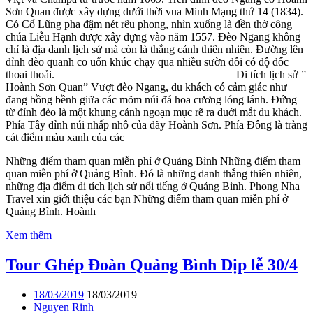
Sơn Quan được xây dựng dưới thời vua Minh Mạng thứ 14 (1834).
Có Cổ Lũng pha đậm nét rêu phong, nhìn xuống là đền thờ công
chúa Liễu Hạnh được xây dựng vào năm 1557. Đèo Ngang không
chỉ là địa danh lịch sử mà còn là thắng cảnh thiên nhiên. Đường lên
đỉnh đèo quanh co uốn khúc chạy qua nhiều sườn đồi có độ dốc
thoai thoải. Di tích lịch sử ”
Hoành Sơn Quan” Vượt đèo Ngang, du khách có cảm giác như
đang bồng bềnh giữa các mõm núi đá hoa cương lóng lánh. Đứng
từ đỉnh đèo là một khung cảnh ngoạn mục rẽ ra duới mắt du khách.
Phía Tây đỉnh núi nhấp nhô của dãy Hoành Sơn. Phía Đông là tràng
cát điểm màu xanh của các
Những điểm tham quan miễn phí ở Quảng Bình Những điểm tham
quan miễn phí ở Quảng Bình. Đó là những danh thắng thiên nhiên,
những địa điểm di tích lịch sử nổi tiếng ở Quảng Bình. Phong Nha
Travel xin giới thiệu các bạn Những điểm tham quan miễn phí ở
Quảng Bình. Hoành
Xem thêm
Tour Ghép Đoàn Quảng Bình Dịp lễ 30/4
18/03/2019
18/03/2019
Nguyen Rinh