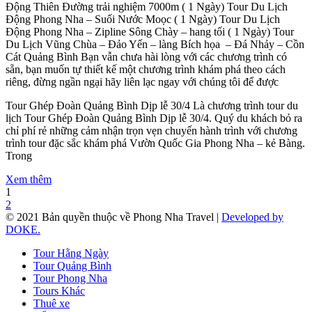
Động Thiên Đường trải nghiệm 7000m ( 1 Ngày) Tour Du Lịch
Động Phong Nha – Suối Nước Moọc ( 1 Ngày) Tour Du Lịch
Động Phong Nha – Zipline Sông Chày – hang tối ( 1 Ngày) Tour
Du Lịch Vũng Chùa – Đảo Yến – làng Bích họa – Đá Nhảy – Cồn
Cát Quảng Bình Bạn vẫn chưa hài lòng với các chương trình có
sẵn, bạn muốn tự thiết kế một chương trình khám phá theo cách
riêng, đừng ngần ngại hãy liên lạc ngay với chúng tôi để được
Tour Ghép Đoàn Quảng Bình Dịp lễ 30/4 Là chương trình tour du
lịch Tour Ghép Đoàn Quảng Bình Dịp lễ 30/4. Quý du khách bỏ ra
chỉ phí rẻ những cảm nhận trọn vẹn chuyến hành trình với chương
trình tour đặc sắc khám phá Vườn Quốc Gia Phong Nha – kẻ Bàng.
Trong
Xem thêm
1
2
© 2021 Bản quyền thuộc về Phong Nha Travel |
Developed by
DOKE.
Tour Hằng Ngày
Tour Quảng Bình
Tour Phong Nha
Tours Khác
Thuê xe