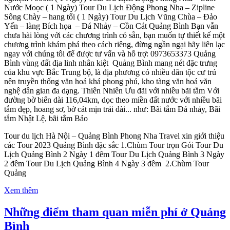
Nước Moọc ( 1 Ngày) Tour Du Lịch Động Phong Nha – Zipline
Sông Chày – hang tối ( 1 Ngày) Tour Du Lịch Vũng Chùa – Đảo
Yến – làng Bích họa – Đá Nhảy – Cồn Cát Quảng Bình Bạn vẫn
chưa hài lòng với các chương trình có sẵn, bạn muốn tự thiết kế một
chương trình khám phá theo cách riêng, đừng ngần ngại hãy liên lạc
ngay với chúng tôi để được tư vấn và hỗ trợ: 0973653373 Quảng
Bình vùng đất địa linh nhân kiệt Quảng Bình mang nét đặc trưng
của khu vực Bắc Trung bộ, là địa phương có nhiều dân tộc cư trú
nên truyền thống văn hoá khá phong phú, kho tàng văn hoá văn
nghệ dân gian đa dạng. Thiên Nhiên Ưu đãi với nhiều bãi tắm Với
đường bờ biển dài 116,04km, dọc theo miền đất nước với nhiều bãi
tắm đẹp, hoang sơ, bờ cát mịn trải dài... như: Bãi tắm Đá nhảy, Bãi
tắm Nhật Lệ, bãi tắm Bảo
Tour du lịch Hà Nội – Quảng Bình Phong Nha Travel xin giới thiệu
các Tour 2023 Quảng Bình đặc sắc 1.Chùm Tour trọn Gói Tour Du
Lịch Quảng Bình 2 Ngày 1 đêm Tour Du Lịch Quảng Bình 3 Ngày
2 đêm Tour Du Lịch Quảng Bình 4 Ngày 3 đêm 2.Chùm Tour
Quảng
Xem thêm
Những điểm tham quan miễn phí ở Quảng
Bình