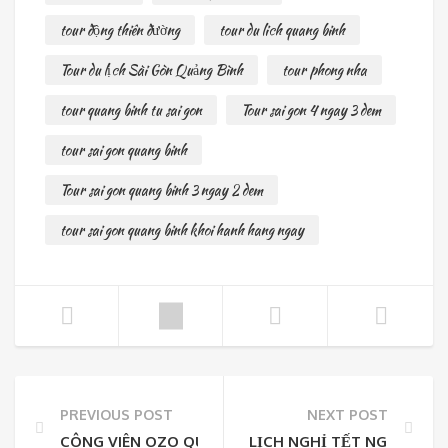
tour động thiên đường
tour du lich quang binh
Tour du lịch Sài Gòn Quảng Bình
tour phong nha
tour quang binh tu sai gon
Tour sai gon 4 ngay 3 dem
tour sai gon quang binh
Tour sai gon quang binh 3 ngay 2 dem
tour sai gon quang binh khoi hanh hang ngay
PREVIOUS POST
NEXT POST
CÔNG VIÊN OZO QUẢNG BÌNH – ĐIỂM ĐẾN MƠI LẠ
LỊCH NGHỈ TẾT NGUYÊN Đ