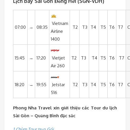
Lịch bay Sài Gòn Đồng Hới (SGN-VDH)
Vietnam
07:00
→
08:35
T2
T3
T4
T5
T6
T7
Airline
1400
15:45
→
17:20
Vietjet
T2
T3
T4
T5
T6
T7
Air 260
18:20
→
19:55
Jetstar
T2
T3
T4
T5
T6
T7
516
Phong Nha Travel xin giới thiệu các Tour du lịch
Sài Gòn – Quảng Bình đặc sắc
1.Chùm Tour trọn Gói