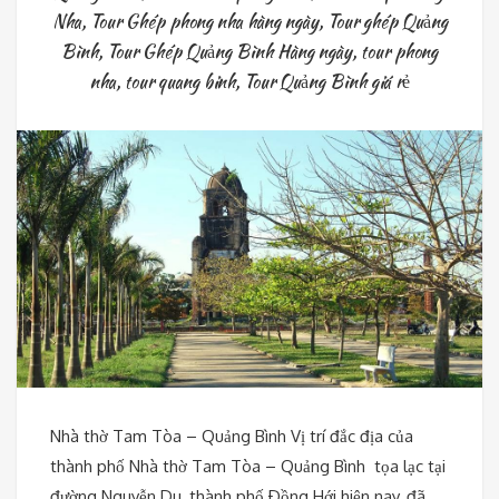
Nha
,
Tour Ghép phong nha hàng ngày
,
Tour ghép Quảng
Bình
,
Tour Ghép Quảng Bình Hàng ngày
,
tour phong
nha
,
tour quang binh
,
Tour Quảng Bình giá rẻ
Nhà thờ Tam Tòa – Quảng Bình Vị trí đắc địa của
thành phố Nhà thờ Tam Tòa – Quảng Bình tọa lạc tại
đường Nguyễn Du, thành phố Ðồng Hới hiện nay, đã