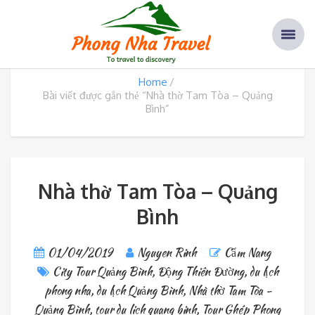
Thẻ: Nhà thờ Tam Tòa – Quảng
Bình
Home
Bài viết được gắn thẻ “Nhà thờ Tam Tòa – Quảng
Bình”
Nhà thờ Tam Tòa – Quảng
Bình
01/04/2019
Nguyen Rinh
Cẩm Nang
City Tour Quảng Bình
,
Động Thiên Đường
,
du lịch
phong nha
,
du lịch Quảng Bình
,
Nhà thờ Tam Tòa -
Quảng Bình
,
tour du lich quang binh
,
Tour Ghép Phong