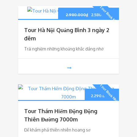
Tour Book Nhiều
Giá
Giá
2.980.000
₫
2.580.000
₫
gốc
hiện
Tour Hà Nội Quảng Bình 3 ngày 2
là:
tại
đêm
Trải nghiệm những khoảng khắc đáng nhớ
2.980.000₫.
là:
2.580.00
Tour Book Nhiều
2.290.000
₫
Tour Thám Hiểm Động Động
Thiên Đường 7000m
Để khám phá thiên nhiên hoang sơ