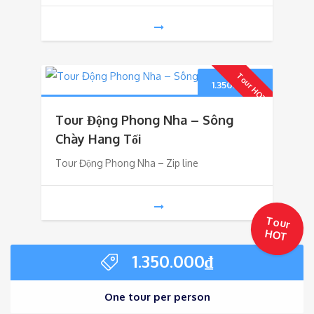
Tour HOT
1.350.000
₫
Tour Động Phong Nha – Sông
Chày Hang Tối
Tour Động Phong Nha – Zip line
Tour
HO
T
1.350.000
₫
One tour per person