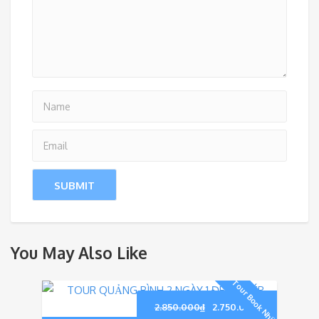
You May Also Like
Tour Book Nhiều
Giá
Giá
2.850.000
₫
2.750.000
₫