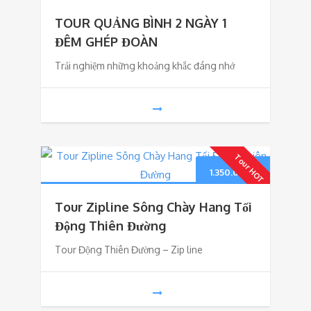
gốc
hiện
TOUR QUẢNG BÌNH 2 NGÀY 1
là:
tại
ĐÊM GHÉP ĐOÀN
Trải nghiệm những khoảng khắc đáng nhớ
2.850.000₫.
là:
2.750.00
Tour HOT
1.350.000
₫
Tour Zipline Sông Chày Hang Tối
Động Thiên Đường
Tour Động Thiên Đường – Zip line