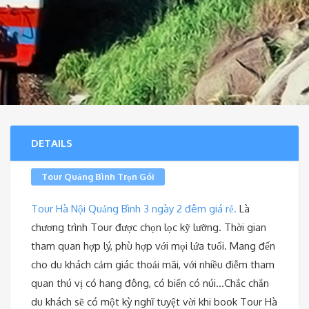
DETAILS
Tour Quảng Bình Trọn Gói
Tour Hà Nội Quảng Bình 3 ngày 2 đêm giá rẻ.
Là
chương trình Tour được chọn lọc kỹ lưỡng. Thời gian
tham quan hợp lý, phù hợp với mọi lứa tuổi. Mang đến
cho du khách cảm giác thoải mãi, với nhiều điễm tham
quan thú vị có hang đông, có biển có núi…Chắc chắn
du khách sẽ có một kỳ nghĩ tuyệt vời khi book Tour Hà