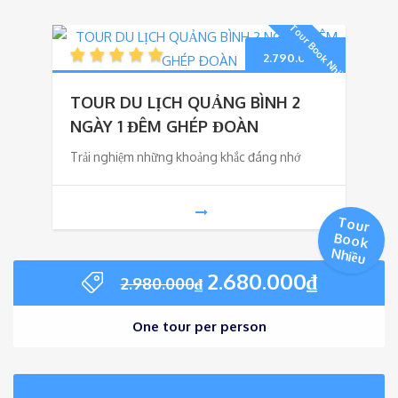
Tour Book Nhiều
2.790.000
₫
TOUR DU LỊCH QUẢNG BÌNH 2
NGÀY 1 ĐÊM GHÉP ĐOÀN
Trải nghiệm những khoảng khắc đáng nhớ
Tour
Book
Nhiều
Giá
Giá
2.680.000
₫
2.980.000
₫
gốc
hiện
là:
tại
One tour per person
2.980.000₫.
là:
2.680.0