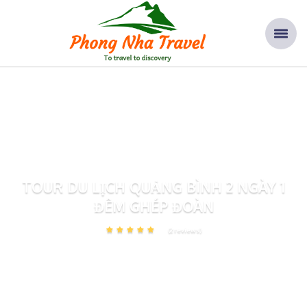
Home
Tours
TOUR DU LỊCH QUẢNG BÌNH 2 NGÀY 1 ĐÊM GHÉP ĐOÀN
TOUR DU LỊCH QUẢNG BÌNH 2 NGÀY 1
ĐÊM GHÉP ĐOÀN
(2 reviews)