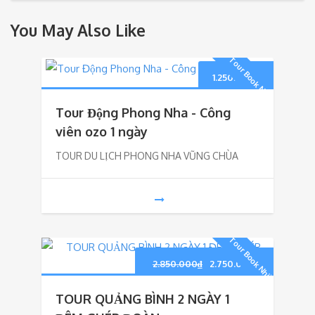
You May Also Like
Tour Book Nhiều
1.250.000
₫
Tour Động Phong Nha - Công
viên ozo 1 ngày
TOUR DU LỊCH PHONG NHA VŨNG CHÙA
Tour Book Nhiều
Giá
Giá
2.850.000
₫
2.750.000
₫
gốc
hiện
TOUR QUẢNG BÌNH 2 NGÀY 1