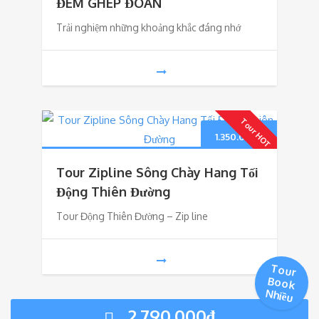
là:
tại
ĐÊM GHÉP ĐOÀN
Trải nghiệm những khoảng khắc đáng nhớ
2.850.000₫.
là:
2.750.00
Tour HOT
1.350.000
₫
Tour Zipline Sông Chày Hang Tối
Động Thiên Đường
Tour Động Thiên Đường – Zip line
Tour
Book
Nhiều
2.790.000
₫