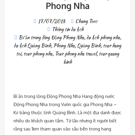
Phong Nha
17/07/2018
Chung Tooc
Thông tin du lịch
Bí ẩn trong lòng Động Phong Nha
,
du lịch phong nha
,
du lịch Quảng Bình
,
Phong Nha
,
Quảng Bình
,
tour hang
toi
,
tour phong nha
,
Tour phong nha travel
,
tour quang
binh
Bí ẩn trong lòng Động Phong Nha Hang động nước
Động Phong Nha trong Vườn quốc gia Phong Nha –
Kẻ bàng thuộc tỉnh Quảng Bình. Là một địa danh được
nhiều du khách quan tâm. Từ lâu nhưng ít người biết
rằng sau 1km tham quan vào sâu bên trong hang