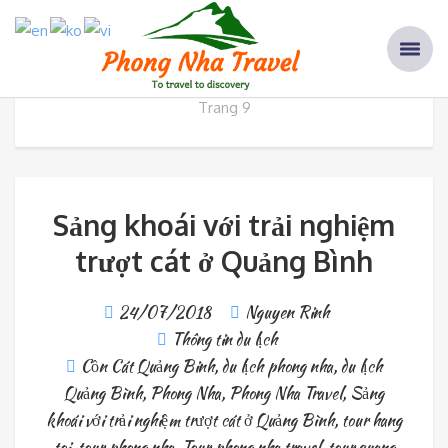
Thẻ: tour phong nha
Home
Bài viết được gắn thẻ “tour phong nha”
Trang 9
Sảng khoái với trải nghiệm
trượt cát ở Quảng Bình
24/07/2018
Nguyen Rinh
Thông tin du lịch
Cồn Cát Quảng Binh
,
du lịch phong nha
,
du lịch
Quảng Bình
,
Phong Nha
,
Phong Nha Travel
,
Sảng
khoái với trải nghiệm trượt cát ở Quảng Bình
,
tour hang
toi
,
tour phong nha
,
Tour phong nha travel
,
tour quang