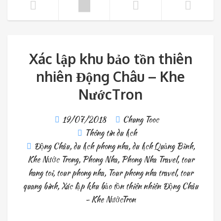
Xác lập khu bảo tồn thiên
nhiên Động Châu – Khe
NướcTron
19/07/2018
Chung Tooc
Thông tin du lịch
Động Châu
,
du lịch phong nha
,
du lịch Quảng Bình
,
Khe Nước Trong
,
Phong Nha
,
Phong Nha Travel
,
tour
hang toi
,
tour phong nha
,
Tour phong nha travel
,
tour
quang binh
,
Xác lập khu bảo tồn thiên nhiên Động Châu
- Khe NướcTron