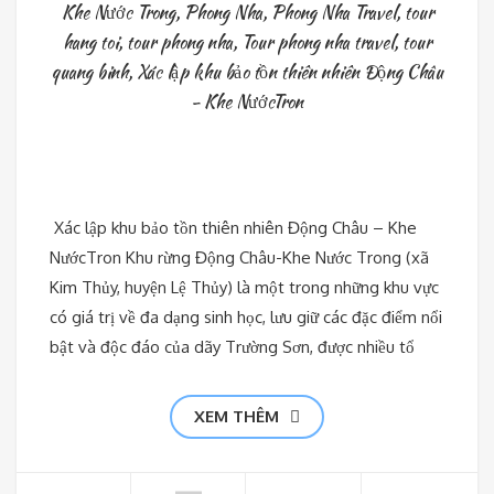
Khe Nước Trong
,
Phong Nha
,
Phong Nha Travel
,
tour
hang toi
,
tour phong nha
,
Tour phong nha travel
,
tour
quang binh
,
Xác lập khu bảo tồn thiên nhiên Động Châu
- Khe NướcTron
Xác lập khu bảo tồn thiên nhiên Động Châu – Khe
NướcTron Khu rừng Động Châu-Khe Nước Trong (xã
Kim Thủy, huyện Lệ Thủy) là một trong những khu vực
có giá trị về đa dạng sinh học, lưu giữ các đặc điểm nổi
bật và độc đáo của dãy Trường Sơn, được nhiều tổ
XEM THÊM