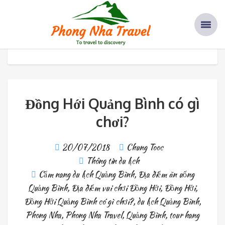
Tác giả: Chung Tooc
Home
Tác giả: Chung Tooc
Đồng Hới Quảng Bình có gì
chơi?
20/07/2018
Chung Tooc
Thông tin du lịch
Cẩm nang du lịch Quảng Bình
,
Địa điểm ăn uống
Quảng Bình
,
Địa điểm vui chơi Đồng Hới
,
Đồng Hới
,
Đồng Hới Quảng Bình có gì chơi?
,
du lịch Quảng Bình
,
Phong Nha
,
Phong Nha Travel
,
Quảng Bình
,
tour hang