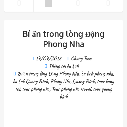
Bí ẩn trong lòng Động
Phong Nha
17/07/2018
Chung Tooc
Thông tin du lịch
Bí ẩn trong lòng Động Phong Nha
,
du lịch phong nha
,
du lịch Quảng Bình
,
Phong Nha
,
Quảng Bình
,
tour hang
toi
,
tour phong nha
,
Tour phong nha travel
,
tour quang
binh