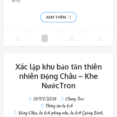
1975,
XEM THÊM
Xác lập khu bảo tồn thiên
nhiên Động Châu – Khe
NướcTron
19/07/2018
Chung Tooc
Thông tin du lịch
Động Châu
,
du lịch phong nha
,
du lịch Quảng Bình
,